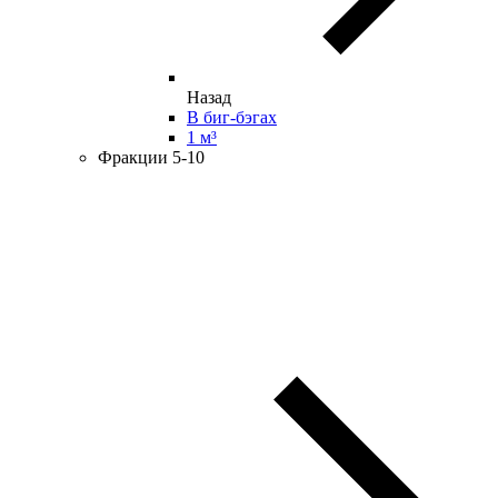
Назад
В биг-бэгах
1 м³
Фракции 5-10