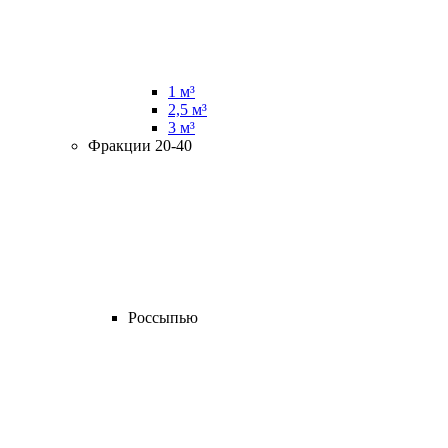
1 м³
2,5 м³
3 м³
Фракции 20-40
Россыпью