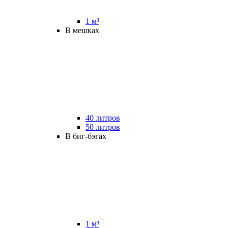
1 м³
В мешках
40 литров
50 литров
В биг-бэгах
1 м³