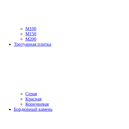
М100
М150
М200
Тротуарная плитка
Серая
Красная
Коричневая
Бордюрный камень