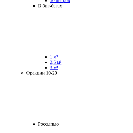
50 литров
В биг-бэгах
1 м³
2,5 м³
3 м³
Фракции 10-20
Россыпью