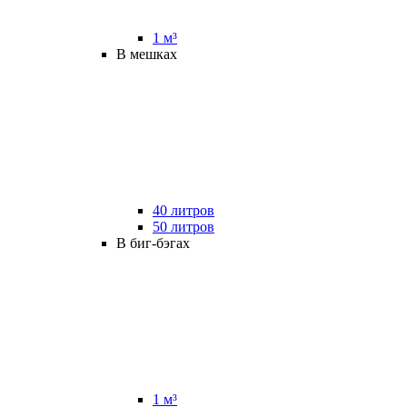
1 м³
В мешках
40 литров
50 литров
В биг-бэгах
1 м³