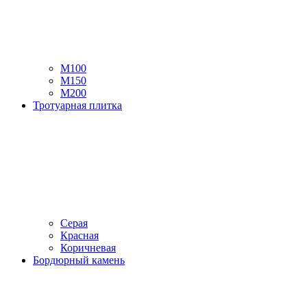
М100
М150
М200
Тротуарная плитка
Серая
Красная
Коричневая
Бордюрный камень