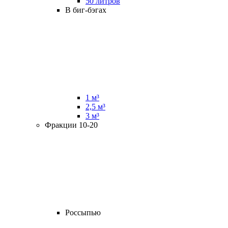
50 литров
В биг-бэгах
1 м³
2,5 м³
3 м³
Фракции 10-20
Россыпью