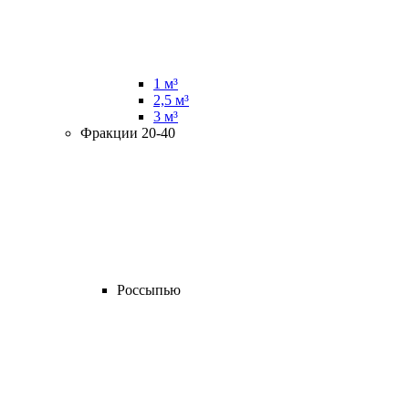
1 м³
2,5 м³
3 м³
Фракции 20-40
Россыпью